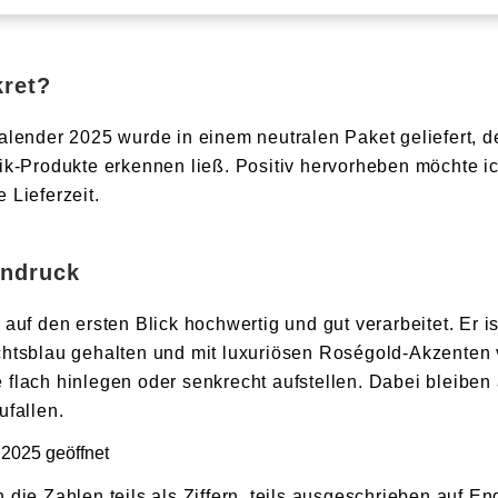
kret?
alender 2025 wurde in einem neutralen Paket geliefert, d
ik-Produkte erkennen ließ. Positiv hervorheben möchte i
 Lieferzeit.
indruck
auf den ersten Blick hochwertig und gut verarbeitet. Er i
htsblau gehalten und mit luxuriösen Roségold-Akzenten v
flach hinlegen oder senkrecht aufstellen. Dabei bleiben 
ufallen.
die Zahlen teils als Ziffern, teils ausgeschrieben auf En