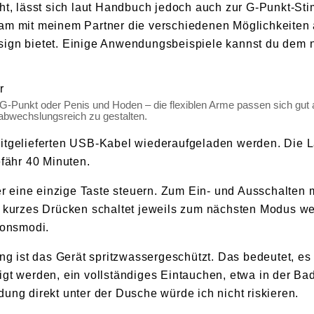
ht, lässt sich laut Handbuch jedoch auch zur G-Punkt-Stim
am mit meinem Partner die verschiedenen Möglichkeiten 
ign bietet. Einige Anwendungsbeispiele kannst du dem 
, G-Punkt oder Penis und Hoden – die flexiblen Arme passen sich gut 
 abwechslungsreich zu gestalten.
itgelieferten USB-Kabel wiederaufgeladen werden. Die L
efähr 40 Minuten.
ber eine einzige Taste steuern. Zum Ein- und Ausschalten
 kurzes Drücken schaltet jeweils zum nächsten Modus we
ionsmodi.
ung ist das Gerät spritzwassergeschützt. Das bedeutet, es
gt werden, ein vollständiges Eintauchen, etwa in der Bad
ung direkt unter der Dusche würde ich nicht riskieren.