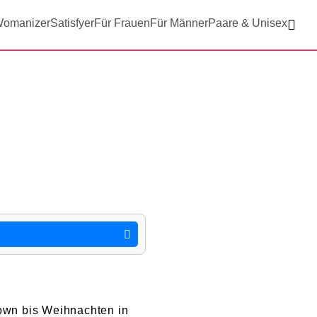
omanizer
Satisfyer
Für Frauen
Für Männer
Paare & Unisex
own bis Weihnachten in